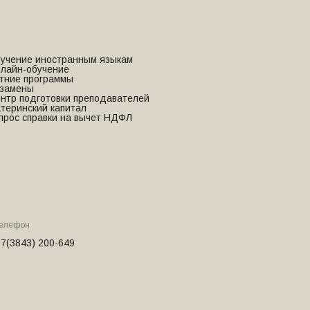
учение иностранным языкам
лайн-обучение
тние программы
замены
нтр подготовки преподавателей
теринский капитал
прос справки на вычет НДФЛ
елефон
7(3843) 200-649