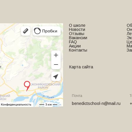
О школе
Об
Новости
Он
Отзывы
Ле
Вакансии
Эк
FAQ
Це
Акции
Ма
Контакты
За
Карта сайта
Почта
Т
benedictschool-n@mail.ru
+