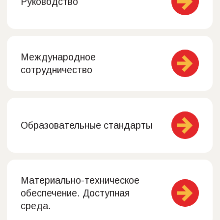
Социальные сети
Почта
benedictschool-n@mail.ru
Телефон