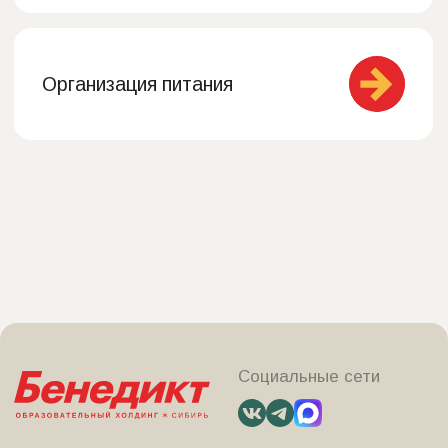
+7(3843) 200-649
Обучение
О школе
иностранным языкам
Новости
Онлайн-обучение
Отзывы
Летние программы
Вакансии
Экзамены
FAQ
Центр подготовки
Акции
преподавателей
Контакты
Материнский капитал
Запрос справки на
вычет НДФЛ
Карта сайта
Сведения об образовательной организации
Политика в отношении обработки персональных
данных
Согласие на обработку персональных данных
© ООО «Лингва Про»
ИНН 4217162300
ОГРН 1144217002930
Версия для слабовидящих