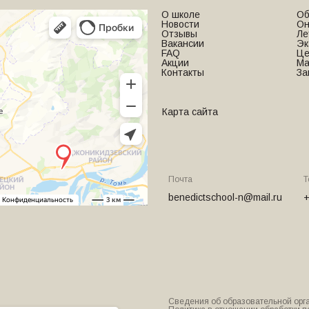
О школе
Об
Новости
Он
Отзывы
Ле
Вакансии
Эк
FAQ
Це
Акции
Ма
Контакты
За
Карта сайта
Почта
Т
benedictschool-n@mail.ru
+
Сведения об образовательной орг