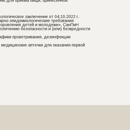
ны для приема пищи, принесенной
огическое заключение от 04.10.2022 г.
тарно-эпидемиологические требования
здоровления детей и молодежи», СанПиН
беспечению безопасности и (или) безвредности
рафики проветривания, дезинфекции
 медицинские аптечки для оказания первой